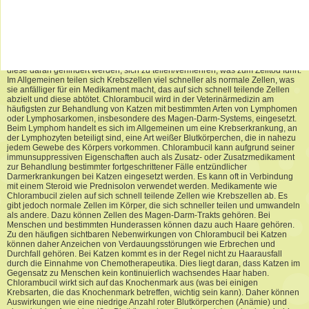
chemischer Kampfstoff untersucht wurden, wurden sie aufgrund ihrer
Auswirkungen auf weiße Blutkörperchen und das Knochenmark stattdessen
als potenzielle Behandlung von Lymphomen eingesetzt. Ihr Erfolg auf diesem
Gebiet hat ihren Einsatz bei der Behandlung vieler Krebsarten sowohl bei
Menschen als auch bei Haustieren ausgeweitet. Stickstoffsenfstoffe entfalten
ihre Wirkung auf Krebszellen durch einen Prozess namens Alkylierung. Durch
die Alkylierung werden die DNA-Stränge in den Zellen geschädigt, wodurch
diese daran gehindert werden, sich zu teilen/vermehren, was zum Zelltod führt.
Im Allgemeinen teilen sich Krebszellen viel schneller als normale Zellen, was
sie anfälliger für ein Medikament macht, das auf sich schnell teilende Zellen
abzielt und diese abtötet. Chlorambucil wird in der Veterinärmedizin am
häufigsten zur Behandlung von Katzen mit bestimmten Arten von Lymphomen
oder Lymphosarkomen, insbesondere des Magen-Darm-Systems, eingesetzt.
Beim Lymphom handelt es sich im Allgemeinen um eine Krebserkrankung, an
der Lymphozyten beteiligt sind, eine Art weißer Blutkörperchen, die in nahezu
jedem Gewebe des Körpers vorkommen. Chlorambucil kann aufgrund seiner
immunsuppressiven Eigenschaften auch als Zusatz- oder Zusatzmedikament
zur Behandlung bestimmter fortgeschrittener Fälle entzündlicher
Darmerkrankungen bei Katzen eingesetzt werden. Es kann oft in Verbindung
mit einem Steroid wie Prednisolon verwendet werden. Medikamente wie
Chlorambucil zielen auf sich schnell teilende Zellen wie Krebszellen ab. Es
gibt jedoch normale Zellen im Körper, die sich schneller teilen und umwandeln
als andere. Dazu können Zellen des Magen-Darm-Trakts gehören. Bei
Menschen und bestimmten Hunderassen können dazu auch Haare gehören.
Zu den häufigen sichtbaren Nebenwirkungen von Chlorambucil bei Katzen
können daher Anzeichen von Verdauungsstörungen wie Erbrechen und
Durchfall gehören. Bei Katzen kommt es in der Regel nicht zu Haarausfall
durch die Einnahme von Chemotherapeutika. Dies liegt daran, dass Katzen im
Gegensatz zu Menschen kein kontinuierlich wachsendes Haar haben.
Chlorambucil wirkt sich auf das Knochenmark aus (was bei einigen
Krebsarten, die das Knochenmark betreffen, wichtig sein kann). Daher können
Auswirkungen wie eine niedrige Anzahl roter Blutkörperchen (Anämie) und